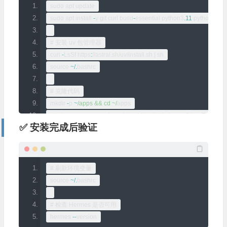
sudo apt update
sudo apt install 
-
y git curl build
-
essential python3
.
11
 python3
.
11
-
# 安装 uv 包管理器
curl 
-
LsSf
 https
:
//astral.sh/uv/install.sh | sh
source 
~/.
bashrc
# 克隆代码
mkdir 
-
p 
~
/apps && cd ~/
apps
git clone 
--
recurse
-
submodules https
:
//github.com/NousResearch
✅ 安装完成后验证
cd hermes
-
agent
#先装依赖（必须）
sudo pip3 install 
--
break
-
system
-
packages 
-
r requirements
.
txt 
--
i
# 刷新环境变量
source 
~/.
bashrc
#安装剩余的依赖 安装依赖可能会报错 执行下面的语句
sudo pip3 install 
--
break
-
system
-
packages anthropic
>=
0.39
.
0
 ex
# 检查 Hermes 是否可用
hermes 
--
version