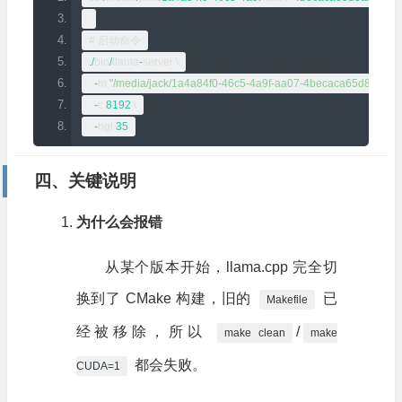
# 启动命令
./
bin
/
llama
-
server \
-
m 
"/media/jack/1a4a84f0-46c5-4a9f-aa07-4becaca65d8a/owe
-
c 
8192
 \
-
ngl 
35
四、关键说明
为什么会报错
从某个版本开始，llama.cpp 完全切
换到了 CMake 构建，旧的
已
Makefile
经被移除，所以
/
make clean
make
都会失败。
CUDA=1