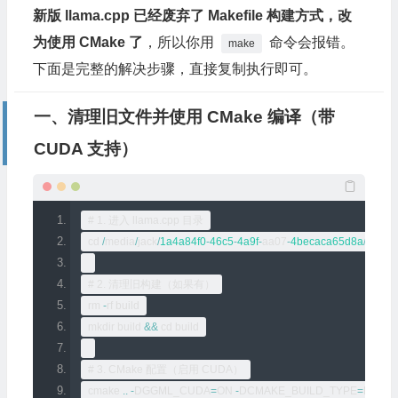
新版 llama.cpp 已经废弃了 Makefile 构建方式，改
为使用 CMake 了
，所以你用
命令会报错。
make
下面是完整的解决步骤，直接复制执行即可。
一、清理旧文件并使用 CMake 编译（带
CUDA 支持）
# 1. 进入 llama.cpp 目录
cd 
/
media
/
jack
/
1a4a84f0
-
46c5
-
4a9f
-
aa07
-
4becaca65d8a
/
llama
/
# 2. 清理旧构建（如果有）
rm 
-
rf build
mkdir build 
&&
 cd build
# 3. CMake 配置（启用 CUDA）
cmake 
..
-
DGGML_CUDA
=
ON 
-
DCMAKE_BUILD_TYPE
=
Relea