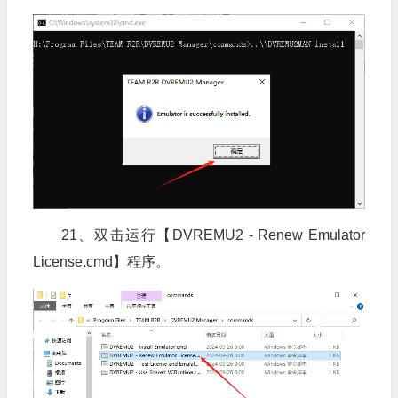
21、双击运行【DVREMU2 - Renew Emulator
License.cmd】程序。