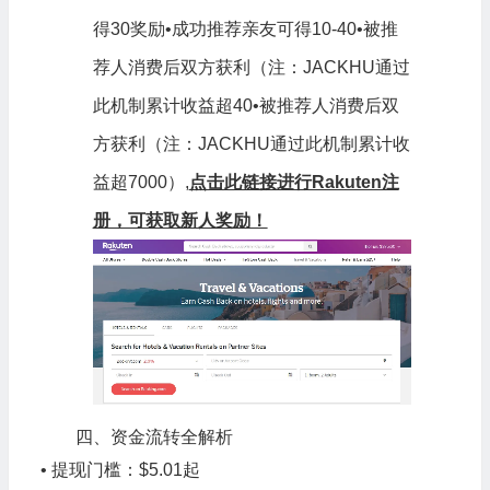
得
30
奖励
•
成功推荐亲友可得
10-
40•被推
荐人消费后双方获利（注：JACKHU通过
此机制累计收益超
40•
被推荐人消费后双
方获利（注：
J
A
C
KH
U
通过此机制累计收
益超
7000）,
点击此链接进行Rakuten注
册，可获取新人奖励！
四、资金流转全解析
• 提现门槛：$5.01起