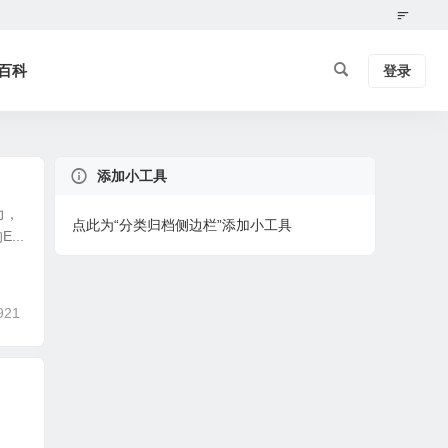
百科
登录
添加小工具
力，
点此为“分类归档侧边栏”添加小工具
...
921