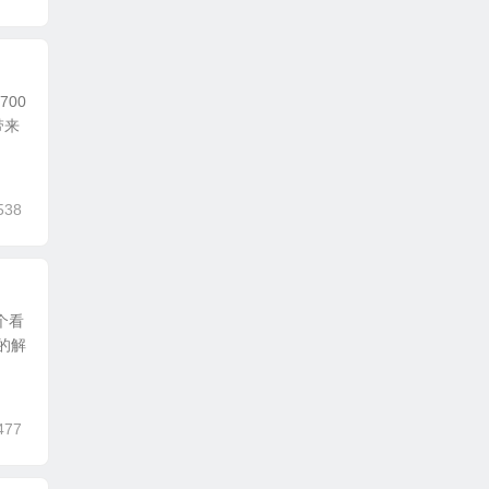
00
带来
538
个看
的解
477