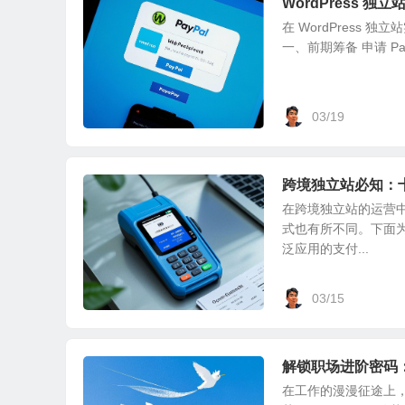
WordPress 独立
在 WordPress
一、前期筹备 申请 PayP
03/19
跨境独立站必知：
在跨境独立站的运营
式也有所不同。下面为大
泛应用的支付...
03/15
解锁职场进阶密码：Ear
在工作的漫漫征途上，