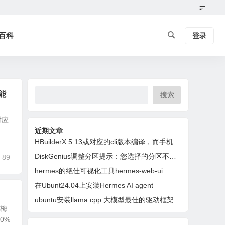
百科
登录
能
搜索
对应
近期文章
HBuilderX 5.13或对应的cli版本编译，而手机端SDK版本是5.14。不匹配的版本可能造成应用异常。
DiskGenius调整分区提示：您选择的分区不支持无损调整容量操作
89
hermes的绝佳可视化工具hermes-web-ui
在Ubunt24.04上安装Hermes AI agent
ubuntu安装llama.cpp 大模型最佳的驱动框架
傲梅
0%