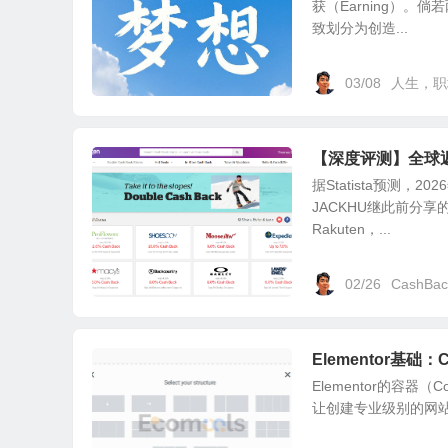
获（Earning）
致划分为创造...
03/08
人生，职
【深度评测】全球返
据Statista预测
JACKHU继此前分
Rakuten，...
02/26
CashBac
Elementor基础：
Elementor的容
让创建专业级别的网站变